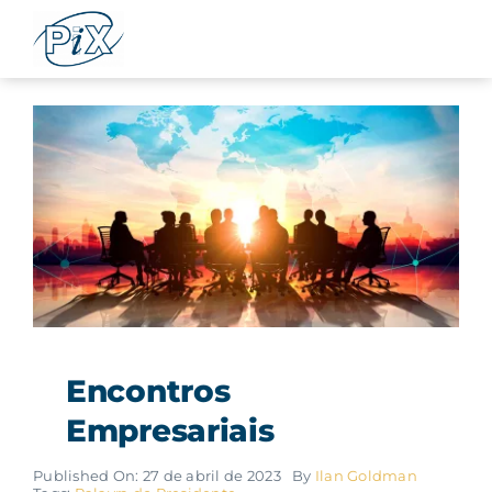
Ir
para
o
conteúdo
Encontros
Empresariais
Published On: 27 de abril de 2023
By
Ilan Goldman