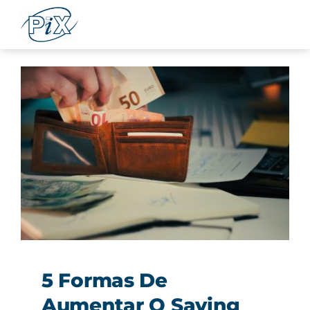
Ir
para
o
conteúdo
5 Formas De
Aumentar O Saving