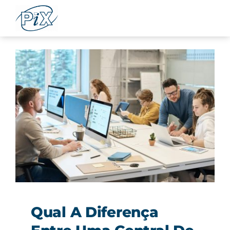
Ir
para
o
conteúdo
Qual A Diferença