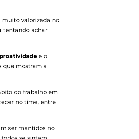
 muito valorizada no
a tentando achar
proatividade
e o
s que mostram a
bito do trabalho em
ecer no time, entre
vem ser mantidos no
 todos se sintam