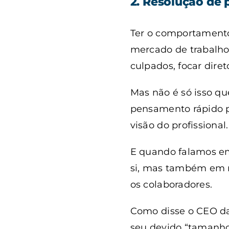
2. Resolução de
Ter o comportamento
mercado de trabalho.
culpados, focar dire
Mas não é só isso qu
pensamento rápido p
visão do profissional.
E quando falamos em
si, mas também em r
os colaboradores.
Como disse o CEO d
seu devido “tamanho