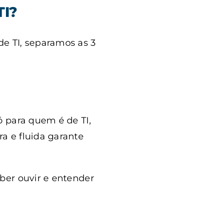
TI?
e TI, separamos as 3
ó para quem é de TI,
a e fluida garante
ber ouvir e entender