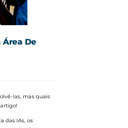
a Área De
volvê-las, mas quais
artigo!
a das IAs, os