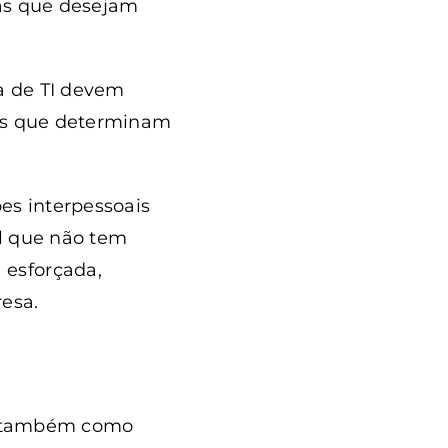
sas que desejam
ea de TI devem
lls que determinam
es interpessoais
al que não tem
 esforçada,
esa.
as também como