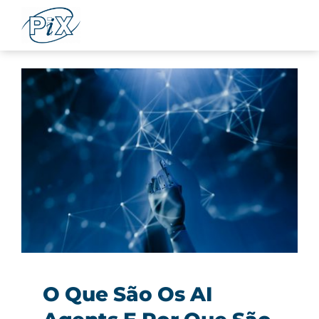
Ir
para
o
conteúdo
O Que São Os AI