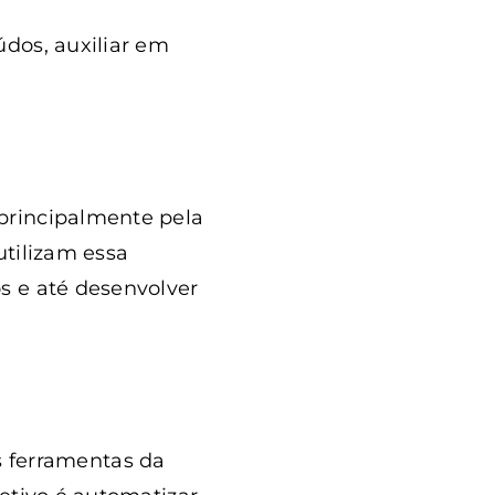
dos, auxiliar em
principalmente pela
utilizam essa
s e até desenvolver
às ferramentas da