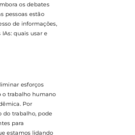
Embora os debates
as pessoas estão
esso de informações,
As: quais usar e
eliminar esforços
to o trabalho humano
adêmica. Por
o do trabalho, pode
ntes para
ue estamos lidando