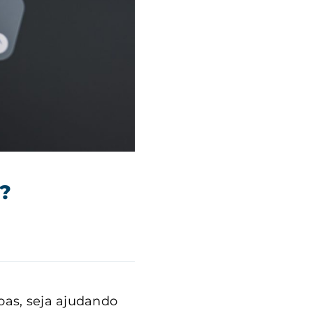
ê?
oas, seja ajudando