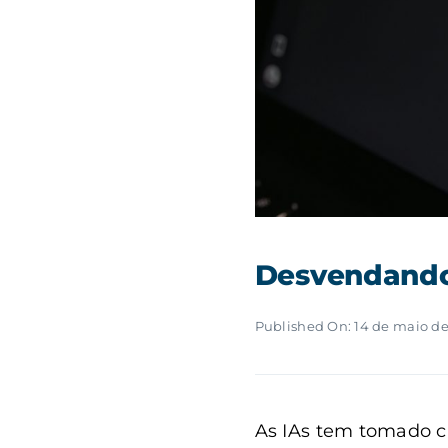
Desvendando 
Published On: 14 de maio d
As IAs tem tomado ca