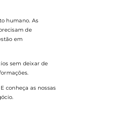
to humano. As
 precisam de
 estão em
cios sem deixar de
nformações.
E conheça as nossas
gócio.