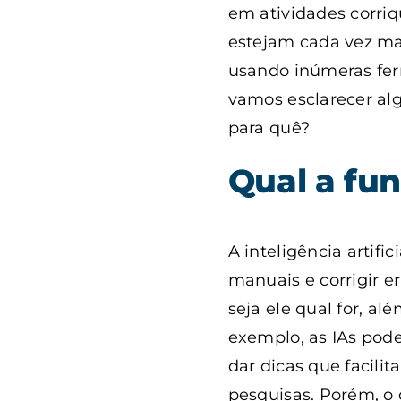
em atividades corri
estejam cada vez mai
usando inúmeras ferr
vamos esclarecer al
para quê?
Qual a fu
A inteligência artific
manuais e corrigir e
seja ele qual for, a
exemplo, as IAs pode
dar dicas que facili
pesquisas. Porém, o