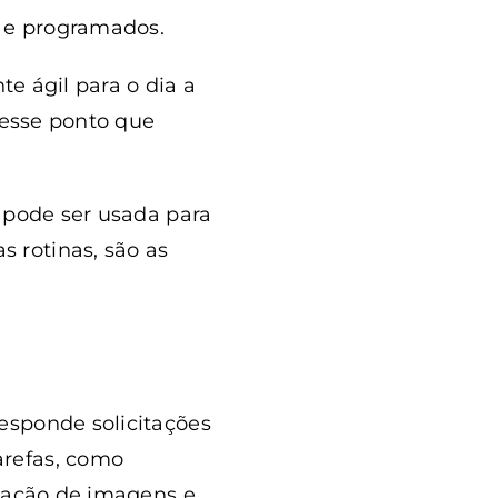
 e programados.
te ágil para o dia a
nesse ponto que
a pode ser usada para
 rotinas, são as
esponde solicitações
arefas, como
riação de imagens e