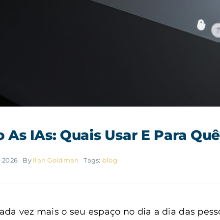
As IAs: Quais Usar E Para Qu
e 2026
By
Ilan Goldman
Tags:
blog
da vez mais o seu espaço no dia a dia das pess